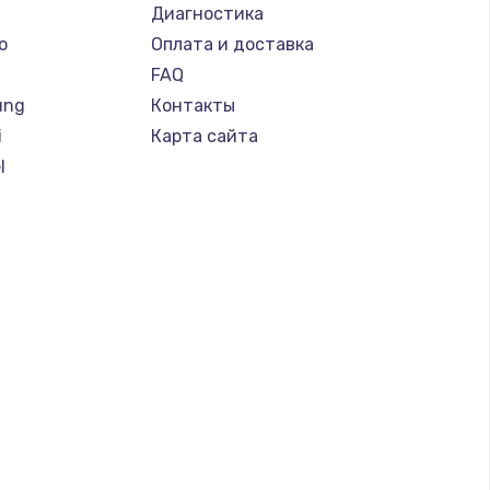
Диагностика
o
Оплата и доставка
FAQ
ung
Контакты
i
Карта сайта
l
d
a
gio
soft