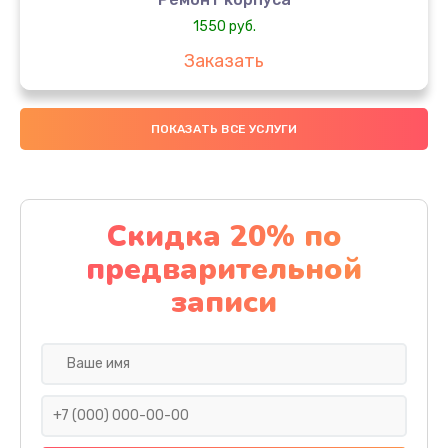
1550 руб.
Заказать
Настройка
ПОКАЗАТЬ ВСЕ УСЛУГИ
650 руб.
Заказать
Ремонт кнопки
Скидка 20% по
1200 руб.
предварительной
Заказать
записи
Комплексная чистка
310 руб.
Заказать
Замена динамика