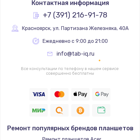
Контактная информация
Простой ремонт основной платы
+7 (391) 216-91-78
2400 руб.
Красноярск
,
 ул. Партизана Железняка, 40А
Заказать
Ежедневно с 9:00 до 21:00
Восстановление после попадания влаги
info@tab-iq.ru
2800 руб.
Заказать
Все консультации по телефону в нашем сервисе
совершенно бесплатны
Ремонт низкочастотных выходов ТВ-приставки
1900 руб.
Заказать
Замена основной платы
1900 руб.
Ремонт популярных брендов планшетов
Заказать
Ремонт планшетов Acer