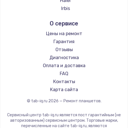
Haier
Ремонт платы усилителя
Irbis
1200 руб.
Prestigio
О сервисе
Заказать
Microsoft
BlackView
Цены на ремонт
Ремонт платы блока питания
Amazon
Гарантия
800 руб.
Aquarius
Отзывы
Заказать
Philips
Диагностика
Dell
Оплата и доставка
Тюнинг динамиков
HP
FAQ
4900 руб.
Getac
Контакты
Заказать
ZTE
Карта сайта
Google
© tab-iq.ru
2026
— Ремонт планшетов.
Ремонт криптомодуля
Navitel
1100 руб.
Teclast
Сервисный центр tab-iq.ru является пост гарантийным (не
Заказать
CHUWI
авторизованным) сервисным центром. Торговые марки,
перечисленные на сайте tab-iq.ru, являются