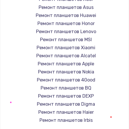
Ремонт планшетов Asus
Устранение короткого замыкания
Ремонт планшетов Huawei
1400 руб.
Ремонт планшетов Honor
Заказать
Ремонт планшетов Lenovo
Ремонт планшетов MSI
Восстановление после падения
Ремонт планшетов Xiaomi
2900 руб.
Ремонт планшетов Alcatel
Заказать
Ремонт планшетов Apple
Ремонт планшетов Nokia
Пайка и ремонт платы брелка
Ремонт планшетов 4Good
1800 руб.
Ремонт планшетов BQ
Заказать
Ремонт планшетов DEXP
Ремонт планшетов Digma
Программирование АТС
Ремонт планшетов Haier
4900 руб.
Ремонт планшетов Irbis
Заказать
Ремонт планшетов Prestigio