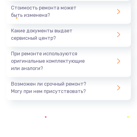
370 руб.
Стоимость ремонта может
быть изменена?
Заказать
Какие документы выдает
Ремонт электроплаты
сервисный центр?
1400 руб.
Заказать
При ремонте используются
оригинальные комплектующие
Замена центрирующей шайбы динамика
или аналоги?
880 руб.
Заказать
Возможен ли срочный ремонт?
Могу при нем присутствовать?
Замена подводящих проводов
880 руб.
Заказать
Замена голосовой катушки/перемотка динамика