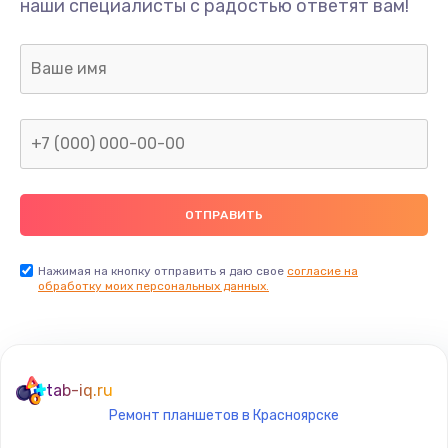
наши специалисты с радостью ответят вам!
Ремонт предварительных цепей усиления (для
активных сабвуферов)
1200 руб.
Заказать
Ремонт после залития
2100 руб.
Заказать
Замена диффузора динамика
Нажимая на кнопку отправить я даю свое
согласие на
обработку моих персональных данных.
1400 руб.
Заказать
Замена платы брелка
tab-iq.ru
900 руб.
Ремонт планшетов в Красноярске
Заказать