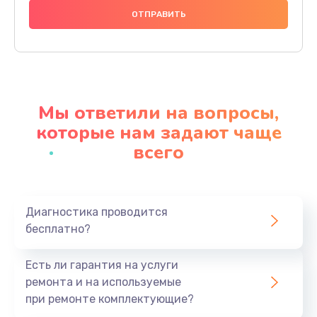
880 руб.
Заказать
Прошивка
1200 руб.
Мы ответили на вопросы,
Заказать
которые нам задают чаще
всего
Ремонт блока питания
2150 руб.
Заказать
Диагностика проводится
бесплатно?
Замена датчика
570 руб.
Есть ли гарантия на услуги
Заказать
ремонта и на используемые
при ремонте комплектующие?
Замена шнура