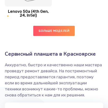
Замена вибро элемента
Lenovo 50a (4th Gen,
450 руб.
24, Intel)
Заказать
БОЛЬШЕ МОДЕЛЕЙ
Ремонт цепей питания платы
1490 руб.
Заказать
Сервисный планшета в Красноярске
Восстановление дорожек платы
Аккуратно, быстро и качественно наши мастера
400 руб.
проведут ремонт девайса. На постремонтный
Заказать
период предоставляется гарантия, поэтому
если во время дальнейшей эксплуатации
Замена слухового динамика
техники возникнут какие-то проблемы, можно
снова обратиться к нам для их решения.
350 руб.
Заказать