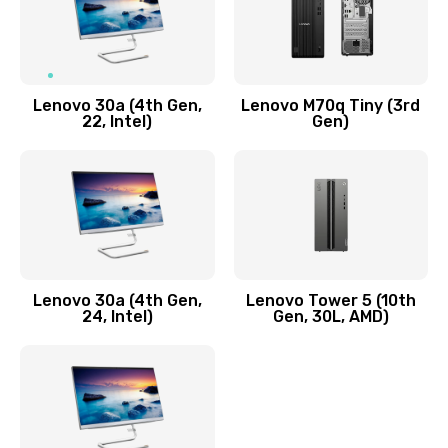
Чистка от пыли или влаги
1090 руб.
Заказать
Lenovo 30a (4th Gen,
Lenovo M70q Tiny (3rd
Ремонт элементов корпуса
22, Intel)
Gen)
890 руб.
Заказать
Ремонт шлейфа
690 руб.
Lenovo 30a (4th Gen,
Lenovo Tower 5 (10th
Заказать
24, Intel)
Gen, 30L, AMD)
Замена камеры (внешней или внутренней)
450 руб.
Заказать