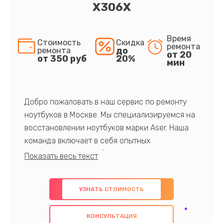
X306X
Время
Стоимость
Скидка
ремонта
до
ремонта
от 20
от 350 руб
20%
мин
Добро пожаловать в наш сервис по ремонту
ноутбуков в Москве. Мы специализируемся на
восстановлении ноутбуков марки Aser. Наша
команда включает в себя опытных
профессионалов с обширными знаниями и
многолетним опытом в данной области. Мы
предлагаем быстрый и качественный ремонт с
УЗНАТЬ СТОИМОСТЬ
использованием оригинальных компонентов, а
также гарантируем качество всех
КОНСУЛЬТАЦИЯ
проведенных работ. Наша цель - предоставить