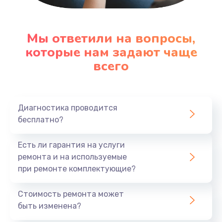
Заказать
Замена клавиатуры
Мы ответили на вопросы,
которые нам задают чаще
1290 руб.
всего
Заказать
Замена корпуса
890 руб.
Диагностика проводится
бесплатно?
Заказать
Есть ли гарантия на услуги
Замена тачпада
ремонта и на используемые
990 руб.
при ремонте комплектующие?
Заказать
Стоимость ремонта может
Замена динамика
быть изменена?