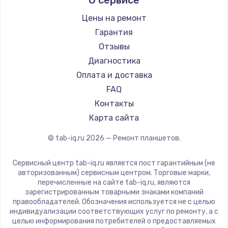
Microsoft
Заказать
BlackView
Цены на ремонт
Amazon
Ремонт разъема питания
Гарантия
Aquarius
Отзывы
1330 руб.
Philips
Диагностика
Заказать
Dell
Оплата и доставка
HP
FAQ
Замена видеокарты
Getac
Контакты
2100 руб.
ZTE
Карта сайта
Заказать
Google
© tab-iq.ru
2026
— Ремонт планшетов.
Navitel
Ремонт цепей питания
Teclast
Сервисный центр tab-iq.ru является пост гарантийным (не
3000 руб.
CHUWI
авторизованным) сервисным центром. Торговые марки,
перечисленные на сайте tab-iq.ru, являются
Заказать
зарегистрированным товарными знаками компаний
правообладателей. Обозначения используется не с целью
Замена материнской платы
индивидуализации соответствующих услуг по ремонту, а с
целью информирования потребителей о предоставляемых
1590 руб.