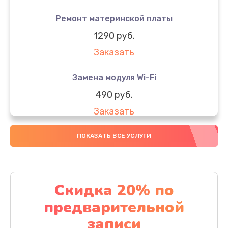
Ремонт материнской платы
1290 руб.
Заказать
Замена модуля Wi-Fi
490 руб.
Заказать
Замена микрофона
ПОКАЗАТЬ ВСЕ УСЛУГИ
1600 руб.
Заказать
Скидка 20% по
Замена аккумулятора
предварительной
1130 руб.
записи