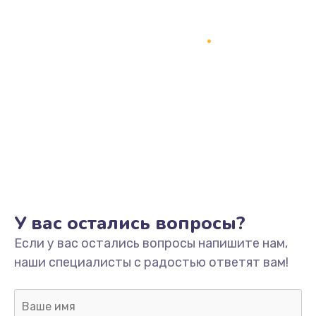
1200 руб.
Заказать
Замена кнопки включения
2150 руб.
Заказать
Замена оперативной памяти
760 руб.
Заказать
У вас остались вопросы?
Замена процессора
Если у вас остались вопросы напишите нам,
1800 руб.
наши специалисты с радостью ответят вам!
Заказать
Замена системы охлаждения