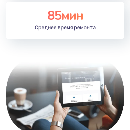
Заказать
85мин
Замена лотка SIM
790 руб.
Среднее время
ремонта
Заказать
Замена северного моста
2300 руб.
Заказать
Восстановление данных
990 руб.
Заказать
Замена SSD
895 руб.