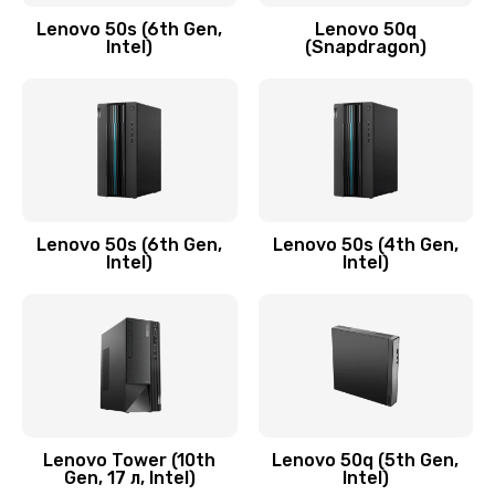
Заказать
Lenovo 50s (6th Gen,
Lenovo 50q
Intel)
(Snapdragon)
Замена аудио разъема
790 руб.
Заказать
Замена модуля HDMI
590 руб.
Lenovo 50s (6th Gen,
Lenovo 50s (4th Gen,
Intel)
Intel)
Заказать
Замена задней крышки устройства
790 руб.
Заказать
Замена микросхемы (звук, контроллер,
Lenovo Tower (10th
Lenovo 50q (5th Gen,
Gen, 17 л, Intel)
Intel)
процессор)