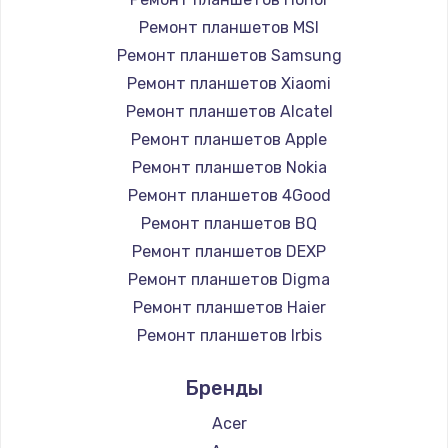
Ремонт планшетов MSI
Замена HDMI
Ремонт планшетов Samsung
1200 руб.
Ремонт планшетов Xiaomi
Заказать
Ремонт планшетов Alcatel
Ремонт планшетов Apple
Установка драйверов
Ремонт планшетов Nokia
950 руб.
Ремонт планшетов 4Good
Заказать
Ремонт планшетов BQ
Ремонт планшетов DEXP
Замена жесткого диска
Ремонт планшетов Digma
1000 руб.
Ремонт планшетов Haier
Заказать
Ремонт планшетов Irbis
Ремонт планшетов Prestigio
Чистка от пыли
Бренды
Ремонт планшетов Microsoft
1330 руб.
Ремонт планшетов BlackView
Acer
Заказать
Ремонт планшетов Amazon