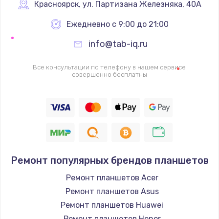
Красноярск
,
 ул. Партизана Железняка, 40А
Замена вебкамеры
1340 руб.
Ежедневно с 9:00 до 21:00
Заказать
info@tab-iq.ru
Ремонт петель крышки
Все консультации по телефону в нашем сервисе
совершенно бесплатны
990 руб.
Заказать
Настройка Wi-Fi
1260 руб.
Заказать
Ремонт популярных брендов планшетов
Замена шим-контроллера
Ремонт планшетов Acer
Ремонт планшетов Asus
3900 руб.
Ремонт планшетов Huawei
Заказать
Ремонт планшетов Honor