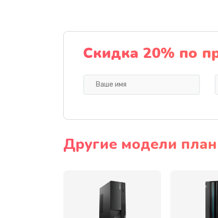
Замена тачскрина
Замена разъема питания
Скидка 20% по п
Замена мультиконтроллера
Замена аудио разъема
Замена модуля HDMI
Другие модели план
Замена задней крышки устройс
Замена микросхемы (звук, контр
процессор)