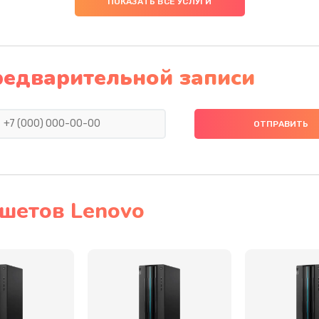
ПОКАЗАТЬ ВСЕ УСЛУГИ
50 мин
1 год
20 мин
3 года
редварительной записи
40 мин
3 года
50 мин
1 год
60 мин
3 года
шетов Lenovo
тва
30 мин
2 года
оллер,
60 мин
1 год