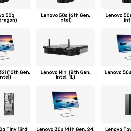
ючения
20 мин
1 год
vo 50q
Lenovo 50s (6th Gen,
Lenovo 50s
20 мин
2 года
dragon)
Intel)
Int
20 мин
3 года
20 мин
3 года
60 мин
1 год
2i (10th Gen,
Lenovo Mini (8th Gen,
Lenovo 50a 
Intel)
Intel, 1L)
60 мин
3 года
утренней)
40 мин
1 год
30 мин
3 года
q Tiny (3rd
Lenovo 30a (4th Gen, 24,
Lenovo Tow