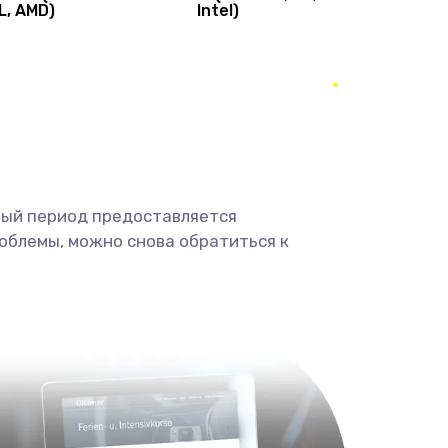
L, AMD)
Intel)
1490 руб.
Заказать
400 руб.
Заказать
350 руб.
Заказать
500 руб.
Заказать
ный период предоставляется
облемы, можно снова обратиться к
3300 руб.
Заказать
550 руб.
Заказать
750 руб.
Заказать