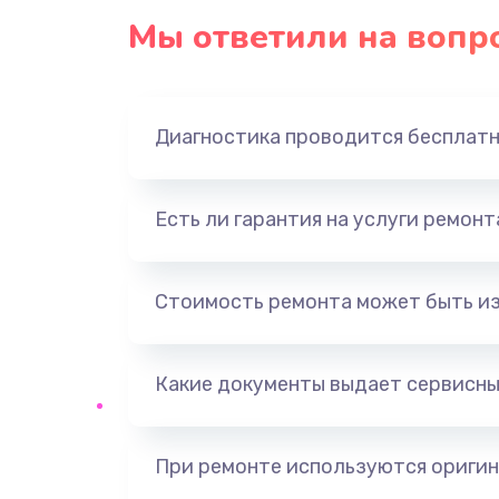
Мы ответили на вопр
Замена экрана
Замена шлейфа матрицы
Диагностика проводится бесплат
Замена USB порта
Есть ли гарантия на услуги ремон
Замена звуковой карты
Замена кнопки включения
Стоимость ремонта может быть и
Замена оперативной памяти
Какие документы выдает сервисны
Замена процессора
При ремонте используются оригин
Замена системы охлаждения