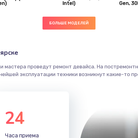
en)
Intel)
Gen, 30
30 мин
3 года
ы
20 мин
2 года
БОЛЬШЕ МОДЕЛЕЙ
50 мин
3 года
ярске
ечения
30 мин
1 год
ши мастера проведут ремонт девайса. На постремонт
ьнейшей эксплуатации техники возникнут какие-то пр
ением
50 мин
3 года
анения
30 мин
1 год
24
40 мин
3 года
Часа приема