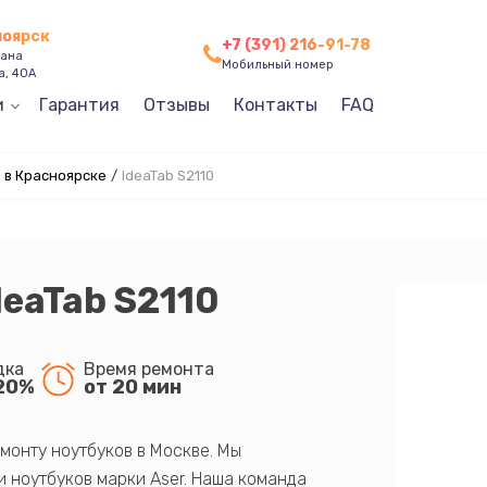
ноярск
+7 (391) 216-91-78
зана
Мобильный номер
а, 40А
и
Гарантия
Отзывы
Контакты
FAQ
 в Красноярске
/
IdeaTab S2110
deaTab S2110
дка
Время ремонта
20%
от 20 мин
монту ноутбуков в Москве. Мы
 ноутбуков марки Aser. Наша команда