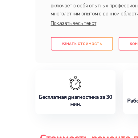
включает в себя опытных профессион
многолетним опытом в данной област
качественный ремонт с использовани
гарантируем качество всех проведенн
клиентам надежное и профессиональн
УЗНАТЬ СТОИМОСТЬ
КОН
потребности наилучшим образом. Не 
сейчас!
Бесплатная диагностика за 30
Рабо
мин.