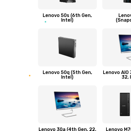
Замена кнопки включения/выкл
Lenovo 50s (6th Gen,
Leno
Замена разъема Micro, USB
Intel)
(Snap
Замена шлейфа кнопок, дисплея
Чистка от пыли или влаги
Ремонт элементов корпуса
Lenovo 50q (5th Gen,
Lenovo AIO 3
Intel)
32, 
Ремонт шлейфа
Замена камеры (внешней или вн
Замена вибро элемента
Lenovo 30a (4th Gen, 22,
Lenovo M70