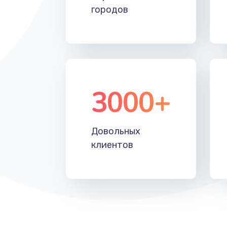
городов
Замена лотка SIM
Замена северного моста
Восстановление данных
3000+
Замена SSD
Замена клавиатуры
Довольных
клиентов
Замена корпуса
Замена тачпада
Замена динамика