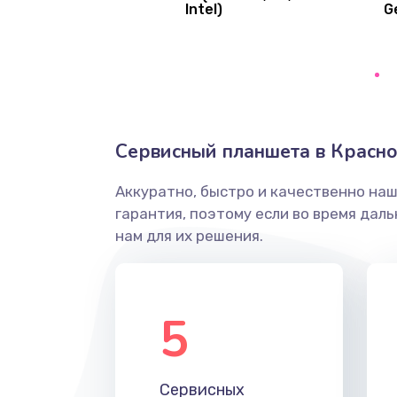
Intel)
G
Ремонт цепей питания платы
Восстановление дорожек плат
Замена слухового динамика
Сервисный планшета в Красно
Настройка программного обесп
Аккуратно, быстро и качественно на
гарантия, поэтому если во время дал
Прошивка устройства (с сохран
нам для их решения.
данных)
Прошивка устройства (без сохр
данных)
5
Замена лотка Flash
Сервисных