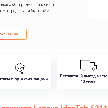
алов с обширными знаниями и
и. Мы предлагаем быстрый и
ем оригинальных компонентов, а также
ых работ. Наша цель - предоставить
ое обслуживание, удовлетворяя их
СУЛЬТАЦИЯ
медлите записаться на ремонт уже
Бесплатный выезд масте
таем с юр. и физ. лицами
40 минут