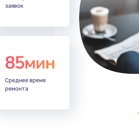
заявок
60 мин
2 года
50 мин
2 года
30 мин
1 год
85мин
50 мин
1 год
20 мин
1 год
Среднее время
ремонта
40 мин
2 года
50 мин
2 года
50 мин
2 года