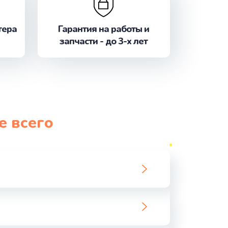
ать
тера
Гарантия на работы и
запчасти - до 3-х лет
ать
ать
ать
е всего
ать
ать
ать
ать