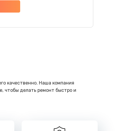
ать
ать
ать
ать
ать
его качественно. Наша компания
е, чтобы делать ремонт быстро и
ать
ать