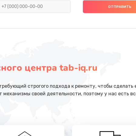
тва
от 790 руб.
Заказ
утренней)
от 450 руб.
Заказ
от 690 руб.
Заказ
от 740 руб.
Заказ
ого центра tab-iq.ru
ечения
от 500 руб.
Заказ
 требующий строгого подхода к ремонту, чтобы сделать 
ением
 механизмы своей деятельности, поэтому у нас есть вс
от 3300 руб.
Заказ
анения
от 550 руб.
Заказ