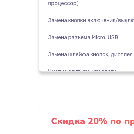
процессор)
Замена кнопки включения/выкл
Замена разъема Micro, USB
Замена шлейфа кнопок, дисплея
Чистка от пыли или влаги
Ремонт элементов корпуса
Замена модуля Wi-Fi
Скидка 20% по п
Замена модуля HDMI