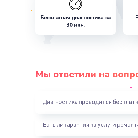
Замена лотка Flash
Бесплатная диагностика за
Р
30 мин.
Замена лотка SIM
Замена вибро элемента
Замена разъема питания
Мы ответили на вопр
Ремонт шлейфа
Замена мультиконтроллера
Диагностика проводится бесплат
Замена платы GPS
Есть ли гарантия на услуги ремон
Ремонт материнской платы