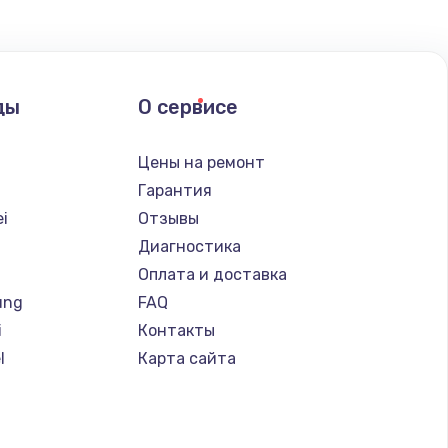
ать
ды
О сервисе
ать
Цены на ремонт
ать
Гарантия
i
Отзывы
ать
Диагностика
Оплата и доставка
ать
ung
FAQ
i
Контакты
ать
l
Карта сайта
ать
d