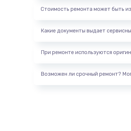
Стоимость ремонта может быть и
Замена микрофона
Замена слухового динамика
Какие документы выдает сервисны
Замена аудио разъема
При ремонте используются оригин
Замена жесткого диска
Возможен ли срочный ремонт? Мог
Замена вебкамеры
Замена USB порта
Ремонт разъема питания
Ремонт петель крышки