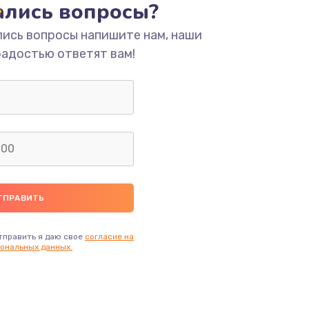
тались вопросы?
ать
лись вопросы напишите нам, наши
радостью ответят вам!
ать
ать
ать
ать
ать
тправить я даю свое
согласие на
ональных данных.
ать
ать