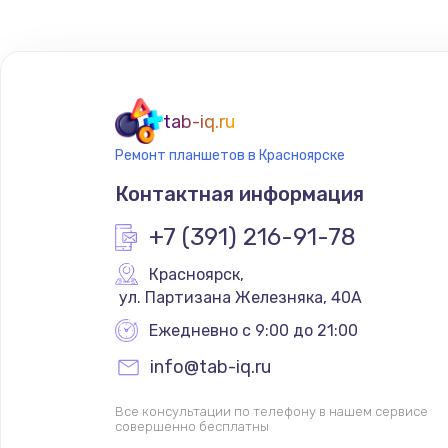
Замена петель
Замена клавиатуры
tab-iq.ru
Ремонт планшетов в Красноярске
Замена аккумулятора
Контактная информация
Замена видеокарты
+7 (391) 216-91-78
Красноярск
,
Замена тачпада
 ул. Партизана Железняка, 40А
Ежедневно с 9:00 до 21:00
Замена корпуса
info@tab-iq.ru
Замена шлейфа матрицы
Все консультации по телефону в нашем сервисе
совершенно бесплатны
Ремонт цепей питания