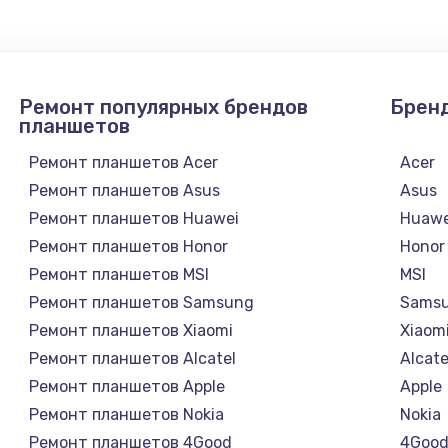
от 1250 руб.
Заказ
от 1290 руб.
Ремонт популярных брендов
Брен
Заказ
планшетов
от 250 руб.
Ремонт планшетов Acer
Acer
Заказ
Ремонт планшетов Asus
Asus
от 2100 руб.
Ремонт планшетов Huawei
Huawe
Заказ
Ремонт планшетов Honor
Honor
Ремонт планшетов MSI
MSI
от 990 руб.
Заказ
Ремонт планшетов Samsung
Sams
Ремонт планшетов Xiaomi
Xiaom
от 890 руб.
Заказ
Ремонт планшетов Alcatel
Alcate
Ремонт планшетов Apple
Apple
от 1130 руб.
Заказ
Ремонт планшетов Nokia
Nokia
Ремонт планшетов 4Good
4Goo
от 3000 руб.