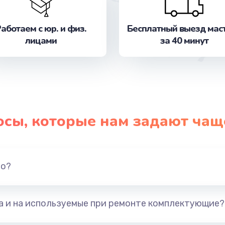
от 750 руб.
Заказ
аботаем с юр. и физ.
Бесплатный выезд мас
лицами
за 40 минут
от 790 руб.
Заказ
от 450 руб.
Заказ
от 790 руб.
Заказ
осы, которые нам задают чащ
от 690 руб.
Заказ
от 1190 руб.
Заказ
но?
от 690 руб.
Заказ
та и на используемые при ремонте комплектующие?
от 1290 руб.
Заказ