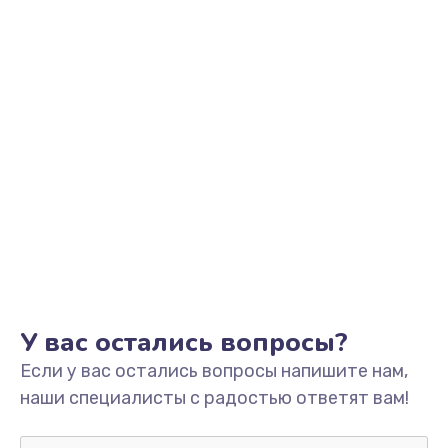
от 1600 руб.
Заказать
Замена слухового динамика
от 350 руб.
Заказать
Замена аудио разъема
от 790 руб.
Заказать
Замена жесткого диска
У вас остались вопросы?
от 1000 руб.
Если у вас остались вопросы напишите нам,
Заказать
наши специалисты с радостью ответят вам!
Замена вебкамеры