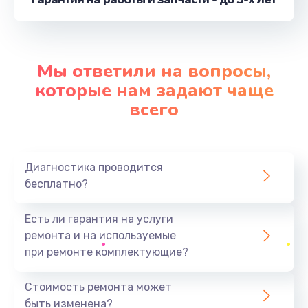
от 750 руб.
Заказать
Мы ответили на вопросы,
Замена лотка SIM
которые нам задают чаще
от 790 руб.
всего
Заказать
Замена вибро элемента
Диагностика проводится
от 450 руб.
бесплатно?
Заказать
Есть ли гарантия на услуги
Замена разъема питания
ремонта и на используемые
от 790 руб.
при ремонте комплектующие?
Заказать
Стоимость ремонта может
Ремонт шлейфа
быть изменена?