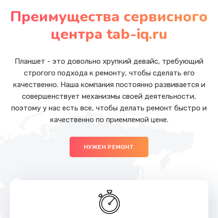
Замена модуля HDMI
Преимущества сервисного
от 590 руб.
центра tab-iq.ru
Заказать
Замена задней крышки устройства
Планшет - это довольно хрупкий девайс, требующий
от 790 руб.
строгого подхода к ремонту, чтобы сделать его
качественно. Наша компания постоянно развивается и
Заказать
совершенствует механизмы своей деятельности,
поэтому у нас есть все, чтобы делать ремонт быстро и
Замена камеры (внешней или внутренней)
качественно по приемлемой цене.
от 450 руб.
Заказать
НУЖЕН РЕМОНТ
Замена дисплея (экрана)
от 690 руб.
Заказать
Замена тачскрина