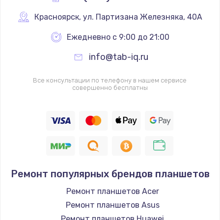
от 2300 руб.
Красноярск
,
 ул. Партизана Железняка, 40А
Заказать
Ежедневно с 9:00 до 21:00
Замена северного моста
info@tab-iq.ru
от 2300 руб.
Заказать
Все консультации по телефону в нашем сервисе
совершенно бесплатны
Замена оперативной памяти
от 760 руб.
Заказать
Замена экрана
от 1530 руб.
Ремонт популярных брендов планшетов
Заказать
Ремонт планшетов Acer
Ремонт планшетов Asus
Восстановление данных
Ремонт планшетов Huawei