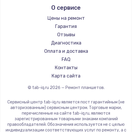
Prestigio
О сервисе
Заказать
Microsoft
BlackView
Цены на ремонт
Замена корпуса
Amazon
Гарантия
от 890 руб.
Aquarius
Отзывы
Заказать
Philips
Диагностика
Dell
Оплата и доставка
Замена шлейфа матрицы
HP
FAQ
от 1130 руб.
Getac
Контакты
Заказать
ZTE
Карта сайта
Google
© tab-iq.ru
2026
— Ремонт планшетов.
Ремонт цепей питания
Navitel
от 3000 руб.
Teclast
Сервисный центр tab-iq.ru является пост гарантийным (не
Заказать
CHUWI
авторизованным) сервисным центром. Торговые марки,
перечисленные на сайте tab-iq.ru, являются
зарегистрированным товарными знаками компаний
Замена звуковой карты
правообладателей. Обозначения используется не с целью
от 1200 руб.
индивидуализации соответствующих услуг по ремонту, а с