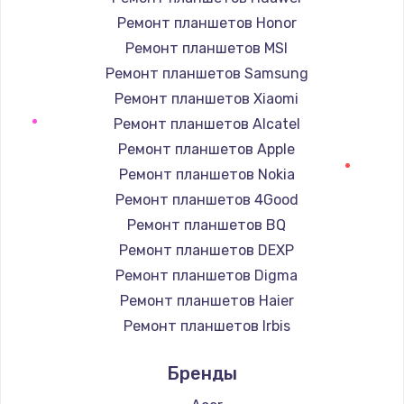
от 990 руб.
Ремонт планшетов Honor
Заказать
Ремонт планшетов MSI
Ремонт планшетов Samsung
Замена динамика
Ремонт планшетов Xiaomi
от 1500 руб.
Ремонт планшетов Alcatel
Заказать
Ремонт планшетов Apple
Ремонт планшетов Nokia
Замена процессора
Ремонт планшетов 4Good
от 1800 руб.
Ремонт планшетов BQ
Заказать
Ремонт планшетов DEXP
Ремонт планшетов Digma
Замена кнопки включения
Ремонт планшетов Haier
от 2150 руб.
Ремонт планшетов Irbis
Заказать
Ремонт планшетов Prestigio
Бренды
Ремонт планшетов Microsoft
Замена петель
Ремонт планшетов BlackView
от 1250 руб.