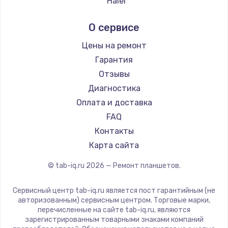
Haier
Irbis
О сервисе
Prestigio
Microsoft
Цены на ремонт
BlackView
Гарантия
Amazon
Отзывы
Aquarius
Диагностика
Philips
Оплата и доставка
Dell
FAQ
Getac
Контакты
ZTE
Карта сайта
Google
© tab-iq.ru
2026
— Ремонт планшетов.
Navitel
Teclast
Сервисный центр tab-iq.ru является пост гарантийным (не
CHUWI
авторизованным) сервисным центром. Торговые марки,
перечисленные на сайте tab-iq.ru, являются
зарегистрированным товарными знаками компаний