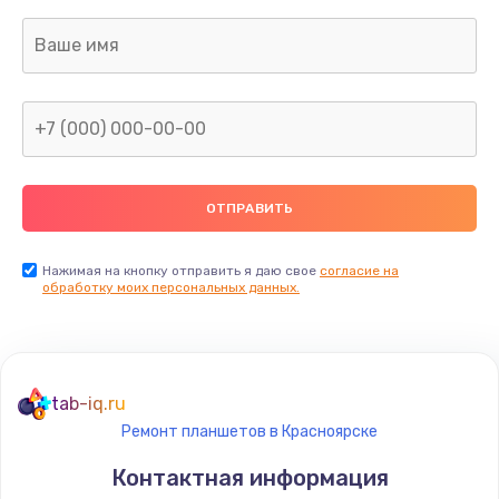
Заказать
Замена клавиатуры
990 руб.
Заказать
Замена жесткого диска
745 руб.
Заказать
Нажимая на кнопку отправить я даю свое
согласие на
обработку моих персональных данных.
Ремонт цепей питания
2500 руб.
Заказать
tab-iq.ru
Ремонт планшетов в Красноярске
Замена видеокарты
Контактная информация
2045 руб.