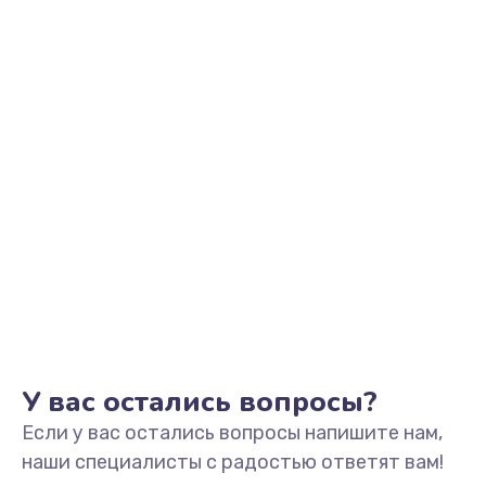
Заказать
Замена звуковой карты
1500 руб.
Заказать
Замена USB порта
1245 руб.
Заказать
Замена разъёмов (HDMI, DVI, Дисплей порта)
390 руб.
Заказать
У вас остались вопросы?
Если у вас остались вопросы напишите нам,
Замена аккумулятора
наши специалисты с радостью ответят вам!
620 руб.