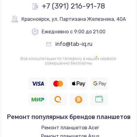
Заказать
+7 (391) 216-91-78
Ремонт разъема питания
Красноярск
,
 ул. Партизана Железняка, 40А
1090 руб.
Ежедневно с 9:00 до 21:00
Заказать
info@tab-iq.ru
Замена видеочипа
Все консультации по телефону в нашем сервисе
2745 руб.
совершенно бесплатны
Заказать
Настройка BIOS
995 руб.
Заказать
Ремонт популярных брендов планшетов
Ремонт подсветки
Ремонт планшетов Acer
1200 руб.
Ремонт планшетов Asus