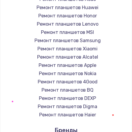
Заказать
Ремонт планшетов Huawei
Ремонт планшетов Honor
Настройка ОС
Ремонт планшетов Lenovo
1160 руб.
Ремонт планшетов MSI
Заказать
Ремонт планшетов Samsung
Ремонт планшетов Xiaomi
Чистка от пыли
Ремонт планшетов Alcatel
1060 руб.
Ремонт планшетов Apple
Заказать
Ремонт планшетов Nokia
Ремонт планшетов 4Good
Замена южного моста
Ремонт планшетов BQ
2750 руб.
Ремонт планшетов DEXP
Заказать
Ремонт планшетов Digma
Ремонт планшетов Haier
Замена контроллера питания
Ремонт планшетов Irbis
1490 руб.
Бренды
Ремонт планшетов Prestigio