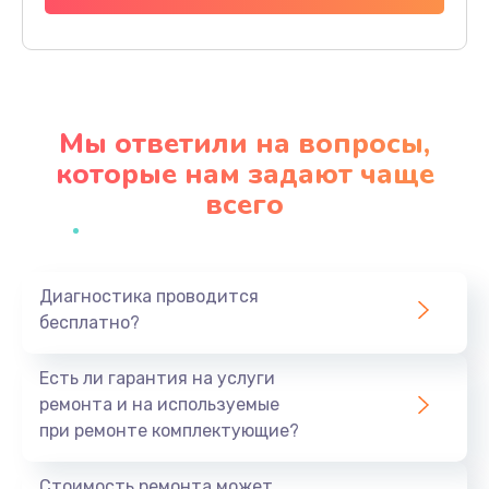
Заказать
Замена северного моста
2750 руб.
Мы ответили на вопросы,
Заказать
которые нам задают чаще
всего
Замена экрана
940 руб.
Заказать
Диагностика проводится
бесплатно?
Замена шлейфа матрицы
1095 руб.
Есть ли гарантия на услуги
Заказать
ремонта и на используемые
при ремонте комплектующие?
Замена термопасты
1060 руб.
Стоимость ремонта может