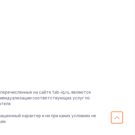
d
a
gio
soft
View
перечисленные на сайте tab-iq.ru, являются
on
дивидуализации соответствующих услуг по
ателя
ius
s
мационный характер и ни при каких условиях не
ии.