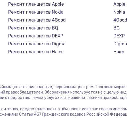
Ремонт планшетов Apple
Apple
Ремонт планшетов Nokia
Nokia
Ремонт планшетов 4Good
4Goo
Ремонт планшетов BQ
BQ
Ремонт планшетов DEXP
DEXP
Ремонт планшетов Digma
Digm
Ремонт планшетов Haier
Haier
Ремонт планшетов Irbis
Irbis
Ремонт планшетов Prestigio
Presti
Ремонт планшетов Microsoft
Micro
Ремонт планшетов BlackView
Black
тийным (не авторизованным) сервисным центром. Торговые марки, 
Ремонт планшетов Amazon
Amaz
ий правообладателей. Обозначения используется не с целью ин
ей о предоставляемых услугах в отношении техники правооблад
Ремонт планшетов Aquarius
Aquar
Ремонт планшетов Philips
Philip
гах и ценах, предоставленная на нём, носит исключительно инфор
ожениями Статьи 437 Гражданского кодекса Российской Федерац
Ремонт планшетов Dell
Dell
Ремонт планшетов Getac
Getac