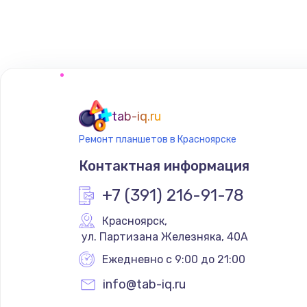
Замена тачпада
Замена корпуса
Замена материнской платы
tab-iq.ru
Ремонт планшетов в Красноярске
Контактная информация
+7 (391) 216-91-78
Красноярск
,
 ул. Партизана Железняка, 40А
Ежедневно с 9:00 до 21:00
info@tab-iq.ru