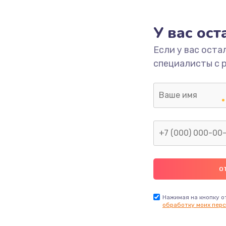
1090 руб.
Заказ
У вас ос
Если у вас оста
2745 руб.
Заказ
специалисты с 
995 руб.
Заказ
1200 руб.
Заказ
1160 руб.
Заказ
1060 руб.
Заказ
2750 руб.
Заказ
Нажимая на кнопку о
обработку моих перс
1490 руб.
Заказ