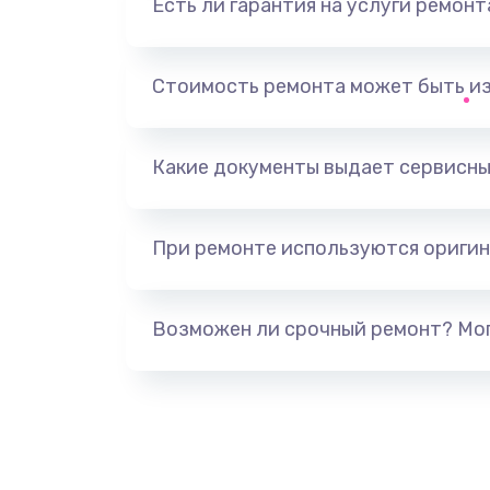
Есть ли гарантия на услуги ремон
Замена звуковой карты
Замена USB порта
Стоимость ремонта может быть и
Замена разъёмов (HDMI, DVI, Ди
порта)
Какие документы выдает сервисны
Замена аккумулятора
При ремонте используются оригин
Замена клавиатуры
Возможен ли срочный ремонт? Мог
Замена жесткого диска
Ремонт цепей питания
Замена видеокарты