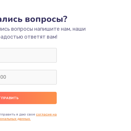
ать
тались вопросы?
лись вопросы напишите нам, наши
ать
радостью ответят вам!
ать
ать
ать
ать
ать
тправить я даю свое
согласие на
ональных данных.
ать