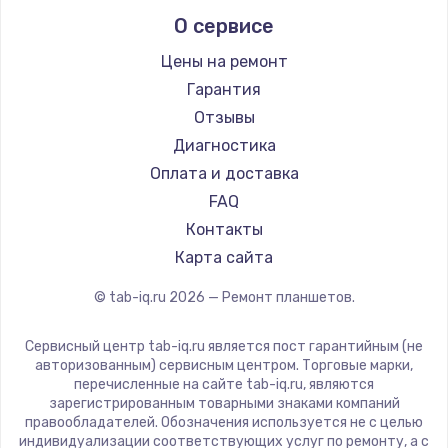
Irbis
О сервисе
Prestigio
Microsoft
Цены на ремонт
BlackView
Гарантия
Amazon
Отзывы
Aquarius
Диагностика
Philips
Оплата и доставка
Dell
FAQ
Getac
Контакты
ZTE
Карта сайта
Google
© tab-iq.ru
2026
— Ремонт планшетов.
Navitel
Teclast
Сервисный центр tab-iq.ru является пост гарантийным (не
CHUWI
авторизованным) сервисным центром. Торговые марки,
перечисленные на сайте tab-iq.ru, являются
зарегистрированным товарными знаками компаний
правообладателей. Обозначения используется не с целью
индивидуализации соответствующих услуг по ремонту, а с