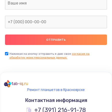
Замена клавиатуры
990 руб.
Заказать
Замена жесткого диска
745 руб.
Заказать
Нажимая на кнопку отправить я даю свое
согласие на
обработку моих персональных данных.
Ремонт цепей питания
2500 руб.
Заказать
tab-iq.ru
Ремонт планшетов в Красноярске
Замена видеокарты
Контактная информация
2045 руб.
Заказать
+7 (391) 216-91-78