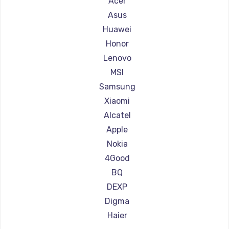
Acer
Ремонт планшетов BlackView
Замена тачпада
Asus
Ремонт планшетов Amazon
1745 руб.
Huawei
Ремонт планшетов Aquarius
Honor
Заказать
Ремонт планшетов Philips
Lenovo
Замена корпуса
Ремонт планшетов Dell
MSI
890 руб.
Ремонт планшетов Getac
Samsung
Ремонт планшетов ZTE
Xiaomi
Заказать
Ремонт планшетов Google
Alcatel
Замена материнской платы
Ремонт планшетов Navitel
Apple
1760 руб.
Ремонт планшетов Teclast
Nokia
Ремонт планшетов CHUWI
Заказать
4Good
BQ
DEXP
Digma
Haier