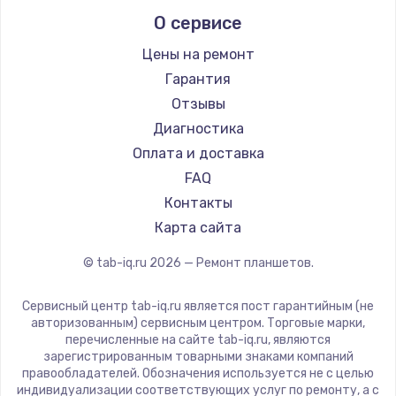
Irbis
О сервисе
Prestigio
Microsoft
Цены на ремонт
BlackView
Гарантия
Amazon
Отзывы
Aquarius
Диагностика
Philips
Оплата и доставка
Dell
FAQ
Getac
Контакты
ZTE
Карта сайта
Google
© tab-iq.ru
2026
— Ремонт планшетов.
Navitel
Teclast
Сервисный центр tab-iq.ru является пост гарантийным (не
CHUWI
авторизованным) сервисным центром. Торговые марки,
перечисленные на сайте tab-iq.ru, являются
зарегистрированным товарными знаками компаний
правообладателей. Обозначения используется не с целью
индивидуализации соответствующих услуг по ремонту, а с