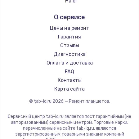
Haier
Irbis
О сервисе
Prestigio
Microsoft
Цены на ремонт
BlackView
Гарантия
Amazon
Отзывы
Aquarius
Диагностика
Philips
Оплата и доставка
Dell
FAQ
HP
Контакты
Getac
Карта сайта
ZTE
© tab-iq.ru
2026
— Ремонт планшетов.
Google
Navitel
Сервисный центр tab-iq.ru является пост гарантийным (не
Teclast
авторизованным) сервисным центром. Торговые марки,
перечисленные на сайте tab-iq.ru, являются
CHUWI
зарегистрированным товарными знаками компаний