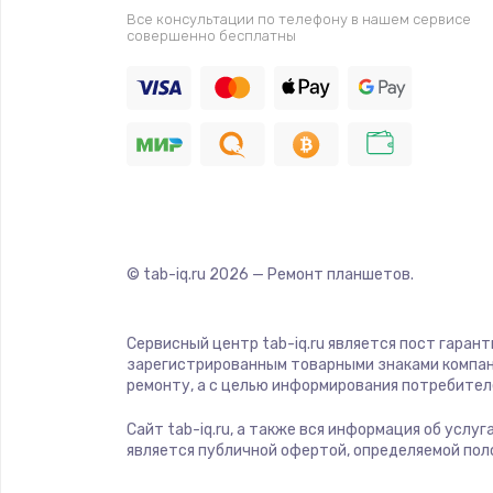
Прошивка
Все консультации по телефону в нашем сервисе
совершенно бесплатны
Ремонт платы электроники
Комплексная чистка
Замена датчиков
Замена шнура питания
© tab-iq.ru
2026
— Ремонт планшетов.
Ремонт кнопки
Сервисный центр tab-iq.ru является пост гаран
зарегистрированным товарными знаками компан
Настройка
ремонту, а с целью информирования потребител
Сайт tab-iq.ru, а также вся информация об услу
Ремонт корпуса
является публичной офертой, определяемой пол