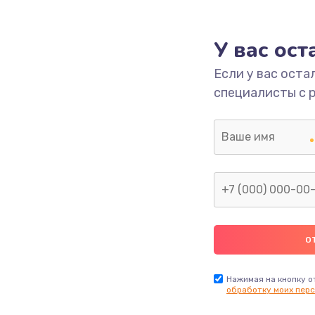
1000 руб.
Заказ
У вас ос
700 руб.
Заказ
Если у вас оста
специалисты с 
2500 руб.
Заказ
1400 руб.
Заказ
модуля
600 руб.
Заказ
1100 руб.
Заказ
900 руб.
Заказ
Нажимая на кнопку о
обработку моих перс
нфорки