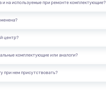
та и на используемые при ремонте комплектующие?
арты)
1800 руб.
Заказ
1300 руб.
Заказ
зменена?
650 руб.
Заказ
й центр?
1300 руб.
Заказ
альные комплектующие или аналоги?
400 руб.
Заказ
1000 руб.
Заказ
у при нем присутствовать?
900 руб.
Заказ
1200 руб.
Заказ