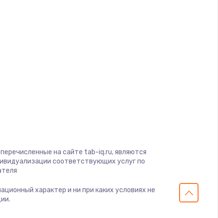
ать
ать
d
ать
a
ать
gio
ать
soft
View
ать
on
перечисленные на сайте tab-iq.ru, являются
ius
дивидуализации соответствующих услуг по
ать
ателя
s
мационный характер и ни при каких условиях не
ать
ии.