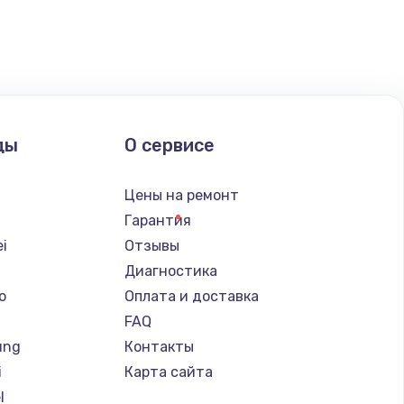
ать
ать
ать
ды
О сервисе
ать
Цены на ремонт
ать
Гарантия
i
Отзывы
ать
Диагностика
o
Оплата и доставка
ать
FAQ
ung
Контакты
ать
i
Карта сайта
l