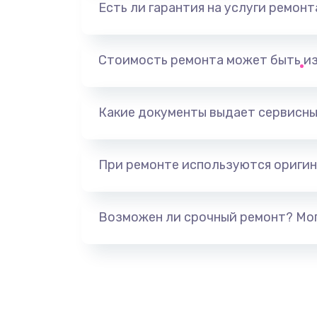
Есть ли гарантия на услуги ремон
Замена видеоадаптера (видеок
Замена, перепайка чипа
Стоимость ремонта может быть и
Замена HDMI-разъема
Какие документы выдает сервисны
Замена/Pемонт карбюратора
При ремонте используются оригин
Ремонт капиллярной трубки
Замена блока питания
Возможен ли срочный ремонт? Мог
Прошивка / разблокировка
Замена термостата