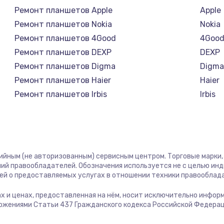
1400 руб.
Заказ
Ремонт планшетов Apple
Apple
Ремонт планшетов Nokia
Nokia
1400 руб.
Заказ
Ремонт планшетов 4Good
4Goo
Ремонт планшетов DEXP
DEXP
580 руб.
Заказ
Ремонт планшетов Digma
Digm
Ремонт планшетов Haier
Haier
500 руб.
Заказ
Ремонт планшетов Irbis
Irbis
Ремонт планшетов Prestigio
Presti
1000 руб.
Заказ
Ремонт планшетов Microsoft
Micro
Ремонт планшетов BlackView
Black
700 руб.
Заказ
Ремонт планшетов Amazon
Amaz
тийным (не авторизованным) сервисным центром. Торговые марки, 
Ремонт планшетов Aquarius
Aquar
ий правообладателей. Обозначения используется не с целью ин
600 руб.
Заказ
ей о предоставляемых услугах в отношении техники правооблад
Ремонт планшетов Philips
Philip
Ремонт планшетов Dell
Dell
гах и ценах, предоставленная на нём, носит исключительно инфор
850 руб.
Заказ
ожениями Статьи 437 Гражданского кодекса Российской Федерац
Ремонт планшетов HP
HP
Ремонт планшетов Getac
Getac