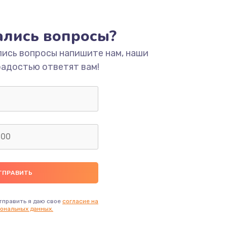
ать
тались вопросы?
ать
лись вопросы напишите нам, наши
радостью ответят вам!
ать
ать
ать
ать
ать
тправить я даю свое
согласие на
ональных данных.