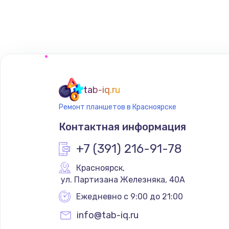
Замена сенсорного датчика
Замена сигнальной лампы
Замена системной платы
tab-iq.ru
Ремонт планшетов в Красноярске
Замена температурного датчик
Контактная информация
Замена электроконфорки
+7 (391) 216-91-78
Красноярск
,
Техобслуживание
 ул. Партизана Железняка, 40А
Ежедневно с 9:00 до 21:00
Установка / подключение / дем
info@tab-iq.ru