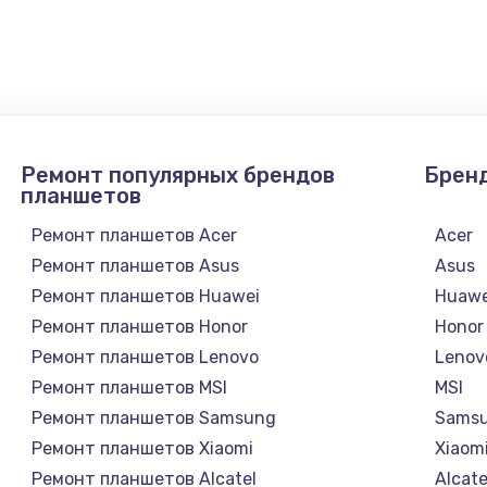
 телефона
2281 руб.
Заказ
она
228 руб.
Заказ
Ремонт популярных брендов
Брен
она
270 руб.
Заказ
планшетов
Ремонт планшетов Acer
Acer
417 руб.
Заказ
Ремонт планшетов Asus
Asus
Ремонт планшетов Huawei
Huawe
Ремонт планшетов Honor
Honor
Ремонт планшетов Lenovo
Lenov
Ремонт планшетов MSI
MSI
Ремонт планшетов Samsung
Sams
Ремонт планшетов Xiaomi
Xiaom
Ремонт планшетов Alcatel
Alcate