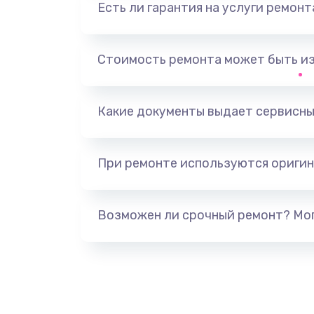
Есть ли гарантия на услуги ремон
Разблокировка телефона
Замена держателя SIM-карты т
Стоимость ремонта может быть и
Ультразвуковая чистка телефон
Какие документы выдает сервисны
Замена USB-разъема (micro-usb)
телефона
При ремонте используются оригин
Замена аудио разъема телефон
Возможен ли срочный ремонт? Мог
Замена разъема/гнезда зарядки
телефона
Замена задней крышки телефон