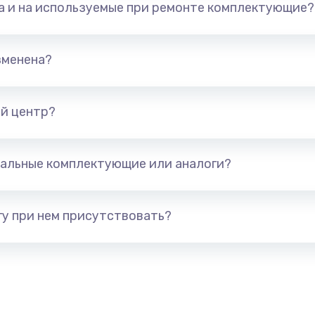
та и на используемые при ремонте комплектующие?
226 руб.
Заказ
елефона
679 руб.
Заказ
зменена?
а
554 руб.
Заказ
й центр?
377 руб.
Заказ
альные комплектующие или аналоги?
а
1330 руб.
Заказ
у при нем присутствовать?
395 руб.
Заказ
а
224 руб.
Заказ