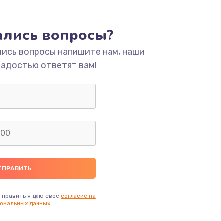
ать
тались вопросы?
ать
лись вопросы напишите нам, наши
радостью ответят вам!
ать
ать
ать
ать
ать
тправить я даю свое
согласие на
ональных данных.
ать