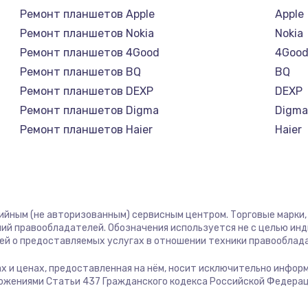
Ремонт планшетов Apple
Apple
Ремонт планшетов Nokia
Nokia
Ремонт планшетов 4Good
4Goo
Ремонт планшетов BQ
BQ
Ремонт планшетов DEXP
DEXP
Ремонт планшетов Digma
Digm
Ремонт планшетов Haier
Haier
Ремонт планшетов Irbis
Irbis
Ремонт планшетов Prestigio
Presti
Ремонт планшетов Microsoft
Micro
Ремонт планшетов Amazon
Amaz
тийным (не авторизованным) сервисным центром. Торговые марки, 
Ремонт планшетов Aquarius
Aquar
ий правообладателей. Обозначения используется не с целью ин
ей о предоставляемых услугах в отношении техники правооблад
Ремонт планшетов Philips
Philip
Ремонт планшетов Dell
Dell
гах и ценах, предоставленная на нём, носит исключительно инфор
ожениями Статьи 437 Гражданского кодекса Российской Федерац
Ремонт планшетов HP
HP
Ремонт планшетов Getac
Getac