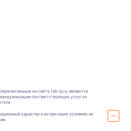
d
a
gio
soft
on
перечисленные на сайте tab-iq.ru, являются
ius
дивидуализации соответствующих услуг по
ателя
s
мационный характер и ни при каких условиях не
ии.