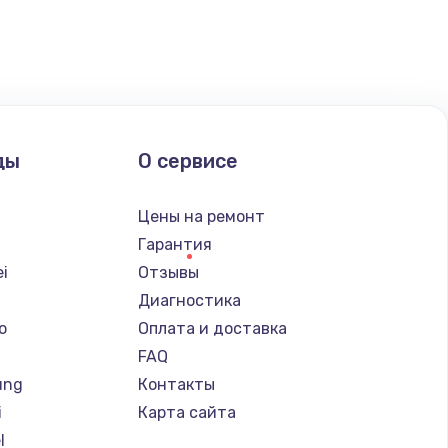
ать
ать
ды
О сервисе
ать
Цены на ремонт
ать
Гарантия
i
Отзывы
Диагностика
o
Оплата и доставка
FAQ
ung
Контакты
i
Карта сайта
l