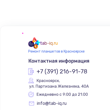
Восстановление цепей питания
Замена кнопки включения телеф
Замена кнопок громкости телеф
tab-iq.ru
Ремонт планшетов в Красноярске
Ремонт телефона после воды
Контактная информация
+7 (391) 216-91-78
Красноярск
,
 ул. Партизана Железняка, 40А
Ежедневно с 9:00 до 21:00
info@tab-iq.ru