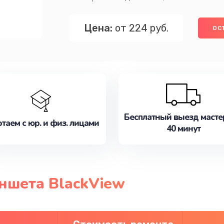
Цена:
от 224 руб.
ОС
Бесплатный выезд масте
таем с юр. и физ. лицами
40 минут
ншета BlackView