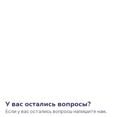
705 руб.
Заказать
Разблокировка телефона
226 руб.
Заказать
Замена держателя SIM-карты телефона
679 руб.
Заказать
Ультразвуковая чистка телефона
554 руб.
Заказать
У вас остались вопросы?
Если у вас остались вопросы напишите нам,
Замена USB-разъема (micro-usb) телефона