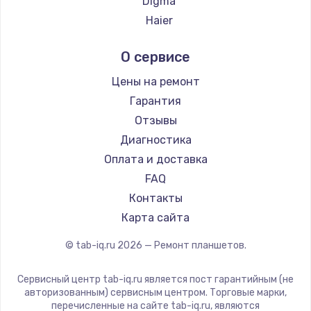
Digma
Haier
Irbis
О сервисе
Prestigio
Microsoft
Цены на ремонт
Amazon
Гарантия
Aquarius
Отзывы
Philips
Диагностика
Dell
Оплата и доставка
HP
FAQ
Getac
Контакты
ZTE
Карта сайта
Google
© tab-iq.ru
2026
— Ремонт планшетов.
Navitel
Teclast
Сервисный центр tab-iq.ru является пост гарантийным (не
CHUWI
авторизованным) сервисным центром. Торговые марки,
перечисленные на сайте tab-iq.ru, являются