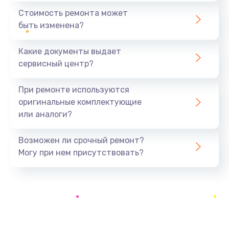
386 руб.
Стоимость ремонта может
быть изменена?
Заказать
Какие документы выдает
Замена заднего стекла телефона
сервисный центр?
806 руб.
Заказать
При ремонте используются
оригинальные комплектующие
Замена аккумулятора (батареи) телефона
или аналоги?
723 руб.
Заказать
Возможен ли срочный ремонт?
Могу при нем присутствовать?
Отвязка от гугл-аккаунта телефона
408 руб.
Заказать
Прошивка телефона