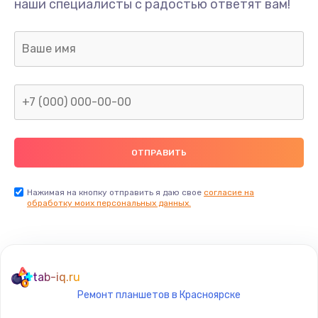
наши специалисты с радостью ответят вам!
377 руб.
Заказать
Замена аудио разъема телефона
1330 руб.
Заказать
Замена разъема/гнезда зарядки телефона
395 руб.
Заказать
Нажимая на кнопку отправить я даю свое
согласие на
обработку моих персональных данных.
Замена задней крышки телефона
224 руб.
Заказать
tab-iq.ru
Ремонт планшетов в Красноярске
Замена корпуса телефона