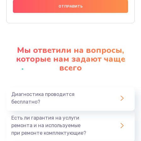
666 руб.
Заказать
Замена микросхем питания телефона
285 руб.
Мы ответили на вопросы,
Заказать
которые нам задают чаще
всего
Замена процессора телефона
587 руб.
Заказать
Диагностика проводится
бесплатно?
Восстановление данных телефона
554 руб.
Есть ли гарантия на услуги
Заказать
ремонта и на используемые
при ремонте комплектующие?
Русификация телефона