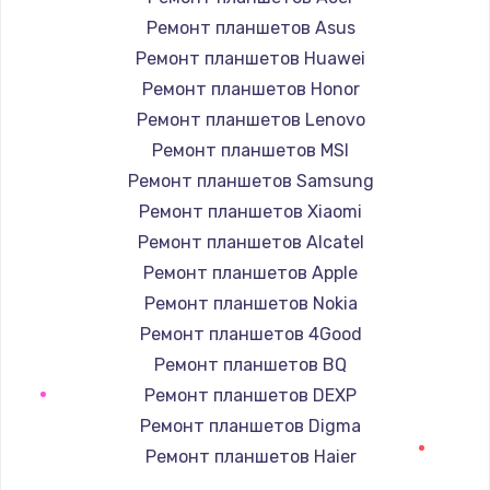
709 руб.
Ремонт планшетов Asus
Заказать
Ремонт планшетов Huawei
Ремонт планшетов Honor
Замена шлейфа кнопок телефона
Ремонт планшетов Lenovo
812 руб.
Ремонт планшетов MSI
Заказать
Ремонт планшетов Samsung
Ремонт планшетов Xiaomi
Замена шлейфа аудио телефона
Ремонт планшетов Alcatel
318 руб.
Ремонт планшетов Apple
Заказать
Ремонт планшетов Nokia
Ремонт планшетов 4Good
Замена системной / материнской платы
телефона
Ремонт планшетов BQ
908 руб.
Ремонт планшетов DEXP
Заказать
Ремонт планшетов Digma
Ремонт планшетов Haier
Восстановление цепей питания телефона
Ремонт планшетов Irbis